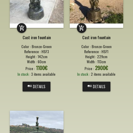
Cast iron fountain
Cast iron fountain
Color :
Bronze-Green
Color :
Bronze-Green
Reference :
HSF3
Reference :
HSF1
Height :
142cm
Height :
229cm
Width :
60cm
Width :
113cm
1100
€
2900
€
Price :
Price :
In stock :
3 items available
In stock :
2 items available
DETAILS
DETAILS