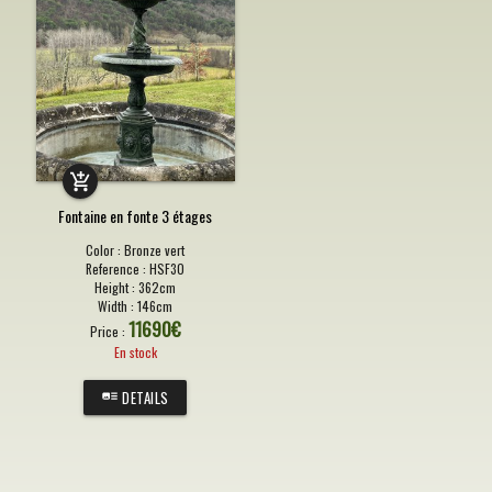
Fontaine en fonte 3 étages
Color :
Bronze vert
Reference :
HSF30
Height :
362cm
Width :
146cm
11690
€
Price :
En stock
DETAILS