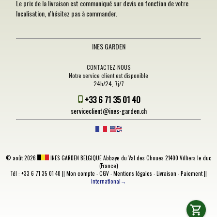
Le prix de la livraison est communiqué sur devis en fonction de votre
localisation, n'hésitez pas à commander.
INES GARDEN
CONTACTEZ-NOUS
Notre service client est disponible
24h/24, 7j/7
+33 6 71 35 01 40
serviceclient@ines-garden.ch
©
août 2026
INES GARDEN BELGIQUE
Abbaye du Val des Choues 21400 Villiers le duc
(France)
Tél : +33 6 71 35 01 40 ||
Mon compte
-
CGV
-
Mentions légales
-
Livraison
-
Paiement
||
International→