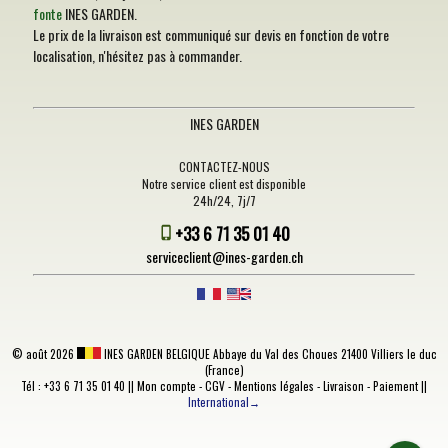
fonte
INES GARDEN.
Le prix de la livraison est communiqué sur devis en fonction de votre
localisation, n'hésitez pas à commander.
INES GARDEN
CONTACTEZ-NOUS
Notre service client est disponible
24h/24, 7j/7
+33 6 71 35 01 40
serviceclient@ines-garden.ch
©
août 2026
INES GARDEN BELGIQUE
Abbaye du Val des Choues 21400 Villiers le duc
(France)
Tél : +33 6 71 35 01 40 ||
Mon compte
-
CGV
-
Mentions légales
-
Livraison
-
Paiement
||
International→