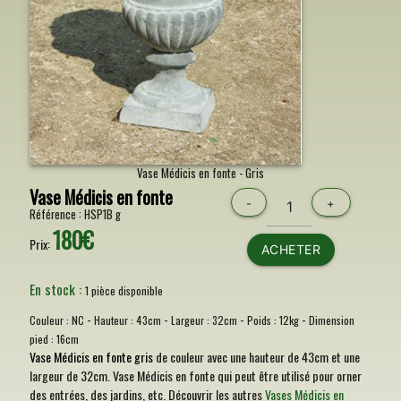
Vase Médicis en fonte - Gris
Vase Médicis en fonte
-
+
Référence :
HSP1B g
180€
Prix:
ACHETER
En stock :
1 pièce disponible
-
-
-
-
Couleur :
NC
Hauteur :
43cm
Largeur :
32cm
Poids :
12kg
Dimension
pied :
16cm
Vase Médicis en fonte gris
de couleur avec une hauteur de 43cm et une
largeur de 32cm. Vase Médicis en fonte qui peut être utilisé pour orner
des entrées, des jardins, etc. Découvrir les autres
Vases Médicis en