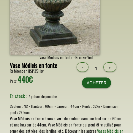
Vase Médicis en fonte - Bronze-Vert
Vase Médicis en fonte
-
+
Référence :
HSP351 bv
440€
Prix:
ACHETER
En stock :
7 pièces disponibles
-
-
-
-
Couleur :
NC
Hauteur :
60cm
Largeur :
44cm
Poids :
32kg
Dimension
pied :
28,5cm
Vase Médicis en fonte bronze-vert
de couleur avec une hauteur de 60cm
et une largeur de 44cm. Vase Médicis en fonte qui peut être utilisé pour
orner des entrées, des jardins, etc. Découvrir les autres
Vases Médicis en