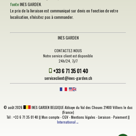
fonte
INES GARDEN.
Le prix de la livraison est communiqué sur devis en fonction de votre
localisation, n'hésitez pas à commander.
INES GARDEN
CONTACTEZ-NOUS
Notre service client est disponible
24h/24, 7j/7
+33 6 71 35 01 40
serviceclient@ines-garden.ch
©
août 2026
INES GARDEN BELGIQUE
Abbaye du Val des Choues 21400 Villiers le duc
(France)
Tél : +33 6 71 35 01 40 ||
Mon compte
-
CGV
-
Mentions légales
-
Livraison
-
Paiement
||
International→