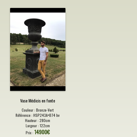
Vase Médicis en fonte
Couleur :
Bronze-Vert
Référence :
HSP243A+B74 bv
Hauteur :
280cm
Largeur :
122cm
14900
€
Prix :