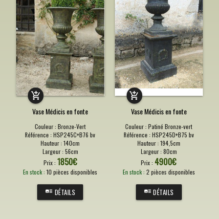
Vase Médicis en fonte
Vase Médicis en fonte
Couleur :
Bronze-Vert
Couleur :
Patiné Bronze-vert
Référence :
HSP245C+B76 bv
Référence :
HSP245D+B75 bv
Hauteur :
140cm
Hauteur :
194,5cm
Largeur :
56cm
Largeur :
80cm
1850
€
4900
€
Prix :
Prix :
En stock :
10 pièces disponibles
En stock :
2 pièces disponibles
DÉTAILS
DÉTAILS