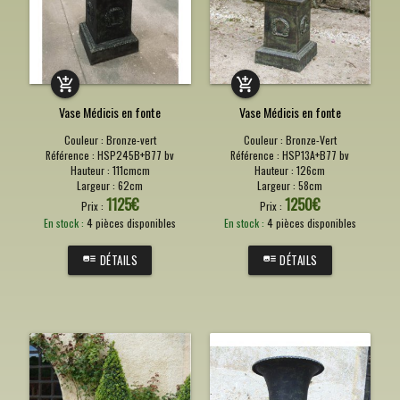
Vase Médicis en fonte
Vase Médicis en fonte
Couleur :
Bronze-vert
Couleur :
Bronze-Vert
Référence :
HSP245B+B77 bv
Référence :
HSP13A+B77 bv
Hauteur :
111cmcm
Hauteur :
126cm
Largeur :
62cm
Largeur :
58cm
1125
€
1250
€
Prix :
Prix :
En stock :
4 pièces disponibles
En stock :
4 pièces disponibles
DÉTAILS
DÉTAILS