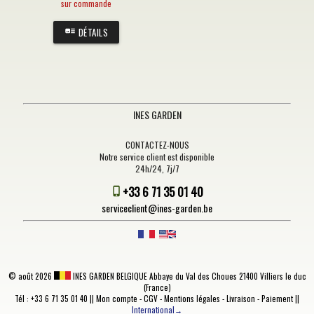
sur commande
DÉTAILS
INES GARDEN
CONTACTEZ-NOUS
Notre service client est disponible
24h/24, 7j/7
+33 6 71 35 01 40
serviceclient@ines-garden.be
©
août 2026
INES GARDEN BELGIQUE
Abbaye du Val des Choues 21400 Villiers le duc
(France)
Tél : +33 6 71 35 01 40 ||
Mon compte
-
CGV
-
Mentions légales
-
Livraison
-
Paiement
||
International→