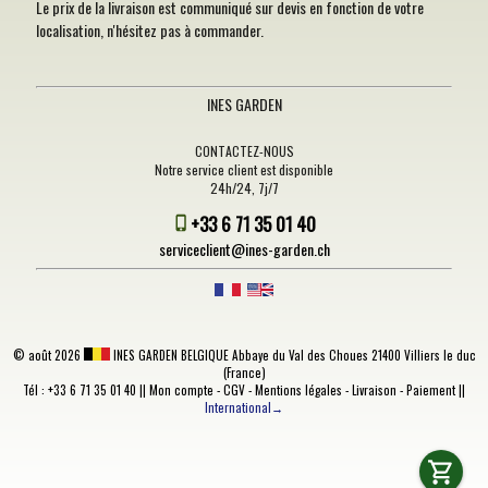
Le prix de la livraison est communiqué sur devis en fonction de votre
localisation, n'hésitez pas à commander.
INES GARDEN
CONTACTEZ-NOUS
Notre service client est disponible
24h/24, 7j/7
+33 6 71 35 01 40
serviceclient@ines-garden.ch
©
août 2026
INES GARDEN BELGIQUE
Abbaye du Val des Choues 21400 Villiers le duc
(France)
Tél : +33 6 71 35 01 40 ||
Mon compte
-
CGV
-
Mentions légales
-
Livraison
-
Paiement
||
International→